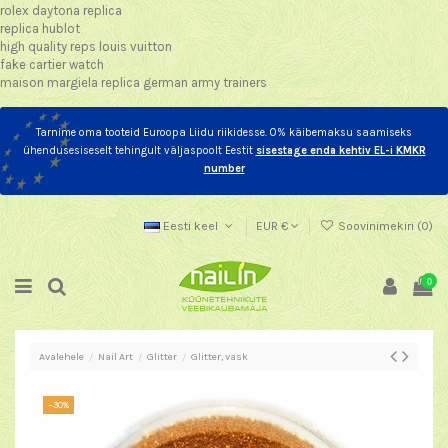
rolex daytona replica
replica hublot
high quality reps louis vuitton
fake cartier watch
maison margiela replica german army trainers
Tarnime oma tooteid Euroopa Liidu riikidesse. 0% käibemaksu saamiseks
ühendusesiseselt tehingult väljaspoolt Eestit
sisestage enda kehtiv EL-i KMKR
number
Eesti keel
EUR €
Soovinimekiri (
0
)
0
Avalehele
Nail Art
Glitter
Glitter, vask
−30%