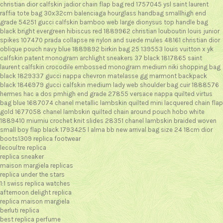
christian dior calfskin jadior chain flap bag red 1757045
ysl saint laurent
raffia tote bag 30x32cm
balenciaga hourglass handbag smallhigh end
grade 54251
gucci calfskin bamboo web large dionysus top handle bag
black bright evergreen hibiscus red 1889962
christian louboutin louis junior
spikes 107470
prada collapse re nylon and suede mules 48161
christian dior
oblique pouch navy blue 1889892
birkin bag 25 139553
louis vuitton x yk
calfskin patent monogram archlight sneakers 37 black 1817865
saint
laurent calfskin crocodile embossed monogram medium niki shopping bag
black 1829337
gucci nappa chevron matelasse gg marmont backpack
black 1846979
gucci calfskin medium lady web shoulder bag cuir 1888576
hermes hac a dos pmhigh end grade 27855
versace nappa quilted virtus
bag blue 1687074
chanel metallic lambskin quilted mini lacquered chain flap
gold 1677058
chanel lambskin quilted chain around pouch hobo white
1889410
miumiu crochet knit slides 28351
chanel lambskin braided woven
small boy flap black 1793425
l alma bb new arrival bag size 24 18cm
dior
boots1309
replica footwear
lecoultre replica
replica sneaker
maison margiela replicas
replica under the stars
1:1 swiss replica watches
afternoon delight replica
replica maison margiela
berluti replica
best replica perfume