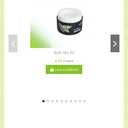
GLUE GEL, 5G
6,83 €
8,03 €
Lisa ostukorvi