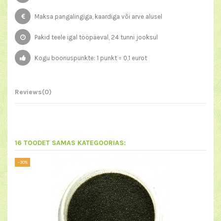
Maksa pangalingiga, kaardiga või arve alusel
Pakid teele igal tööpäeval, 24 tunni jooksul
Kogu boonuspunkte: 1 punkt = 0,1 eurot
Reviews
(0)
16 TOODET SAMAS KATEGOORIAS:
−30%
−30%