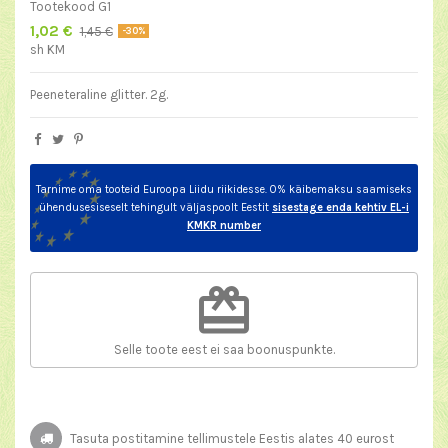
Tootekood
G1
1,02 €
1,45 €
-30%
sh KM
Peeneteraline glitter. 2g.
Tarnime oma tooteid Euroopa Liidu riikidesse. 0% käibemaksu saamiseks
ühendusesiseselt tehingult väljaspoolt Eestit
sisestage enda kehtiv EL-i
KMKR number
redeem
Selle toote eest ei saa boonuspunkte.
Tasuta postitamine tellimustele Eestis alates 40 eurost