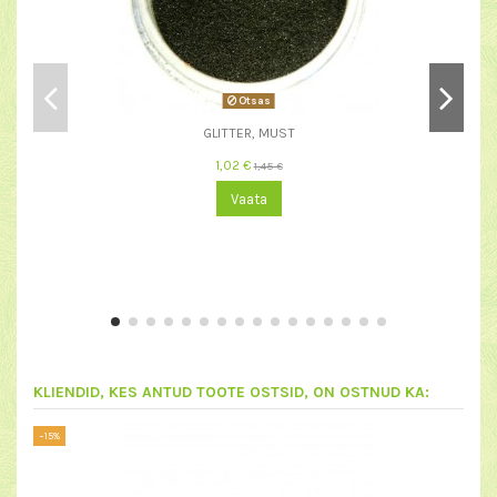
Otsas
GLITTER, MUST
1,02 €
1,45 €
Vaata
KLIENDID, KES ANTUD TOOTE OSTSID, ON OSTNUD KA:
−15%
−30%