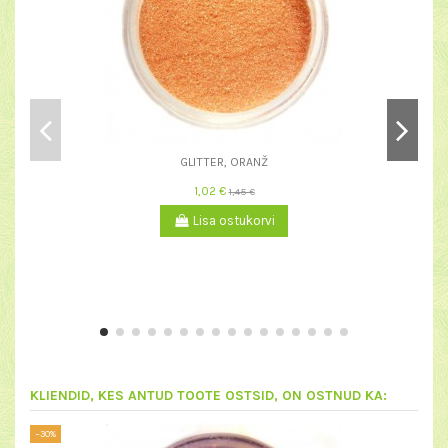
GLITTER, ORANŽ
1,02 €
1,45 €
Lisa ostukorvi
KLIENDID, KES ANTUD TOOTE OSTSID, ON OSTNUD KA:
−30%
−20%