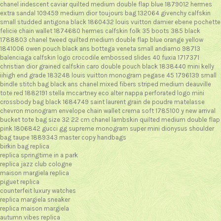
chanel iridescent caviar quilted medium double flap blue 1879012
hermes
extra sandal 109459
medium dior toujours bag 132064
givenchy calfskin
small studded antigona black 1860432
louis vuitton damier ebene pochette
felicie chain wallet 1874680
hermes calfskin folk 35 boots 385 black
1788803
chanel tweed quilted medium double flap blue orange yellow
1841006
owen pouch black ans
bottega veneta small andiamo 98713
balenciaga calfskin logo crocodile embossed slides 40 fuxia 1717371
christian dior grained calfskin caro double pouch black 1838440
mini kelly
iihigh end grade 183248
louis vuitton monogram pegase 45 1796139
small
bindle stitch bag black ans
chanel mixed fibers striped medium deauville
tote red 1882191
stella mccartney eco alter nappa perforated logo mini
crossbody bag black 1684749
saint laurent grain de poudre matelasse
chevron monogram envelope chain wallet crema soft 1785100
y new arrival
bucket tote bag size 32 22 cm
chanel lambskin quilted medium double flap
pink 1806842
gucci gg supreme monogram super mini dionysus shoulder
bag taupe 1889343
master copy handbags
birkin bag replica
replica springtime in a park
replica jazz club cologne
maison margiela replica
piguet replica
counterfeit luxury watches
replica margiela sneaker
replica maison margiela
autumn vibes replica