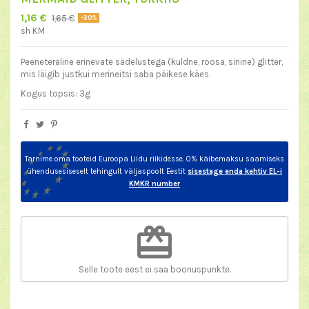
1,16 €
1,65 €
-30%
sh KM
Peeneteraline erinevate sädelustega (kuldne, roosa, sinine) glitter,
mis läigib justkui merineitsi saba päikese käes.
Kogus topsis: 3g
Tarnime oma tooteid Euroopa Liidu riikidesse. 0% käibemaksu saamiseks
ühendusesiseselt tehingult väljaspoolt Eestit
sisestage enda kehtiv EL-i
KMKR number
redeem
Selle toote eest ei saa boonuspunkte.