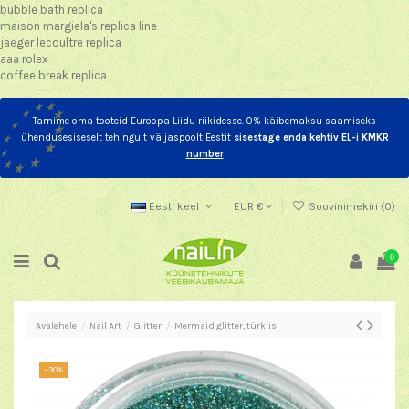
bubble bath replica
maison margiela's replica line
jaeger lecoultre replica
aaa rolex
coffee break replica
Tarnime oma tooteid Euroopa Liidu riikidesse. 0% käibemaksu saamiseks
ühendusesiseselt tehingult väljaspoolt Eestit
sisestage enda kehtiv EL-i KMKR
number
Eesti keel
EUR €
Soovinimekiri (
0
)
0
Avalehele
Nail Art
Glitter
Mermaid glitter, türkiis
−30%