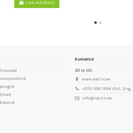
Lisa ostukorvi
o
Kontaktid
llimused
All In OÜ
onuspunktid
www.nailin.ee
pongid
+372 558 1594 (Est, Eng,
ndmed
info@nailin.ee
dressid