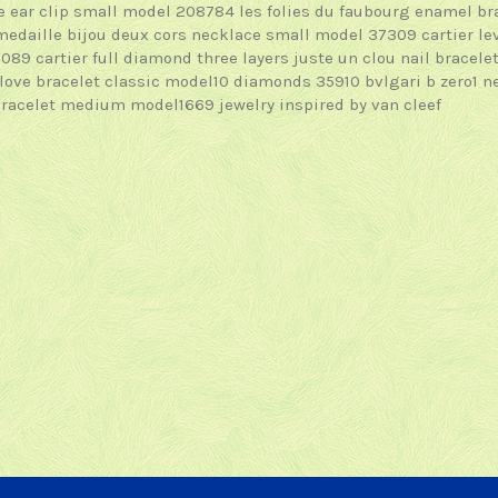
 ear clip small model 208784
les folies du faubourg enamel b
medaille bijou deux cors necklace small model 37309
cartier l
3089
cartier full diamond three layers juste un clou nail bracele
love bracelet classic model10 diamonds 35910
bvlgari b zero1 
 bracelet medium model1669
jewelry inspired by van cleef