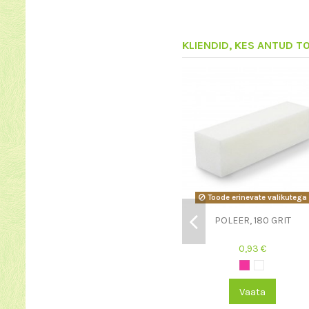
KLIENDID, KES ANTUD T
Toode erinevate valikutega
POLEER, 180 GRIT
0,93 €
Vaata