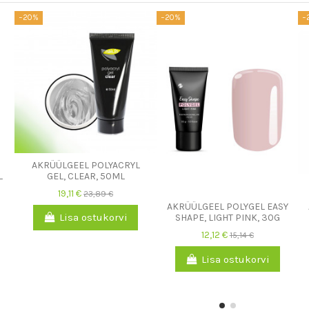
−20%
−20%
−
AKRÜÜLGEEL POLYACRYL
L
GEL, CLEAR, 50ML
19,11 €
23,89 €
AKRÜÜLGEEL POLYGEL EASY
Lisa ostukorvi
SHAPE, LIGHT PINK, 30G
12,12 €
15,14 €
Lisa ostukorvi