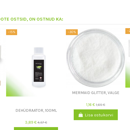
OOTE OSTSID, ON OSTNUD KA:
−
−15%
−30%
MERMAID GLITTER, VALGE
1,16 €
1,65 €
DEHÜDRAATOR, 100ML
Lisa ostukorvi
3,89 €
4,57 €