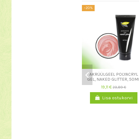
−20%
AKRÜÜLGEEL POLYACRYL
GEL, NAKED GLITTER, 50M
19,11 €
23,89 €
Lisa ostukorvi