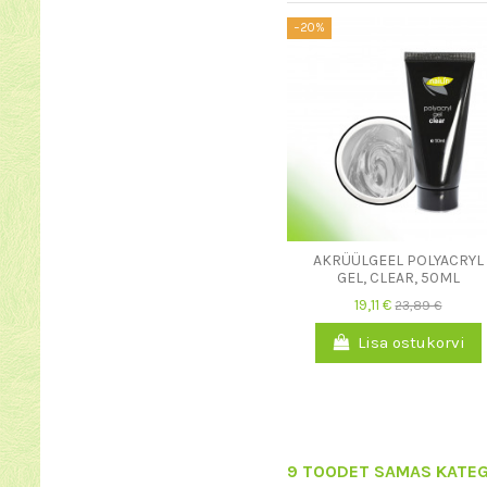
−20%
AKRÜÜLGEEL POLYACRYL
GEL, CLEAR, 50ML
19,11 €
23,89 €
Lisa ostukorvi
9 TOODET SAMAS KATEG