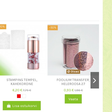
20%
−50%
−20%
Otsas
STAMPING TEMPEL,
FOOLIUM TRANSFER,
KAHEKORDNE
HELEROOSA 27
6,20 €
0,93 €
7,75 €
1,86 €
GEE
Vaata
Lisa ostukorvi