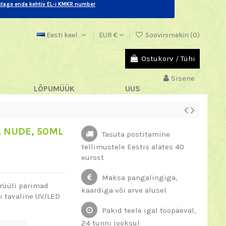
stage enda kehtiv EL-i KMKR number
Eesti keel
EUR €
Soovinimekiri (
0
)
Ostukorv
/
Tühi
Sisene
LÕPUMÜÜK
UUS
, NUDE, 50ML
Tasuta postitamine
tellimustele Eestis alates 40
eurost
Maksa pangalingiga,
krüüli parimad
kaardiga või arve alusel
i tavaline UV/LED
Pakid teele igal tööpäeval,
24 tunni jooksul