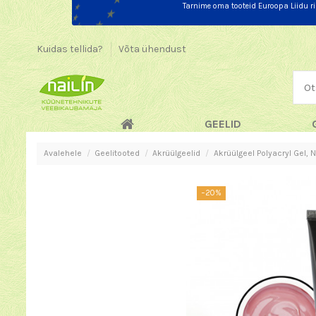
Tarnime oma tooteid Euroopa Liidu r
Kuidas tellida?
Võta ühendust
GEELID
Avalehele
Geelitooted
Akrüülgeelid
Akrüülgeel Polyacryl Gel, 
−20%