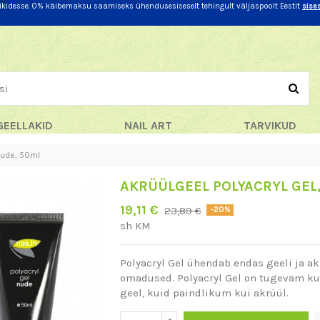
iikidesse. 0% käibemaksu saamiseks ühendusesiseselt tehingult väljaspoolt Eestit
sise
GEELLAKID
NAIL ART
TARVIKUD
Nude, 50ml
AKRÜÜLGEEL POLYACRYL GEL
19,11 €
23,89 €
-20%
sh KM
Polyacryl Gel ühendab endas geeli ja a
omadused. Polyacryl Gel on tugevam ku
geel, kuid paindlikum kui akrüül.