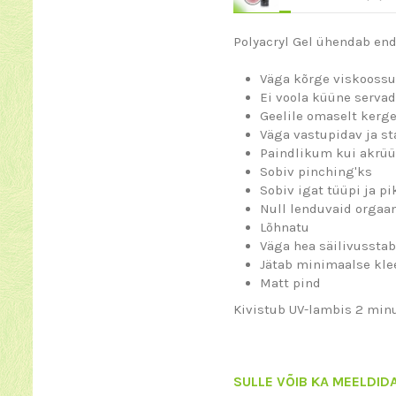
Polyacryl Gel ühendab end
Väga kõrge viskooss
Ei voola küüne serva
Geelile omaselt kerge
Väga vastupidav ja st
Paindlikum kui akrüü
Sobiv pinching'ks
Sobiv igat tüüpi ja p
Null lenduvaid orgaan
Lõhnatu
Väga hea säilivusstab
Jätab minimaalse kle
Matt pind
Kivistub UV-lambis 2 minu
SULLE VÕIB KA MEELDID