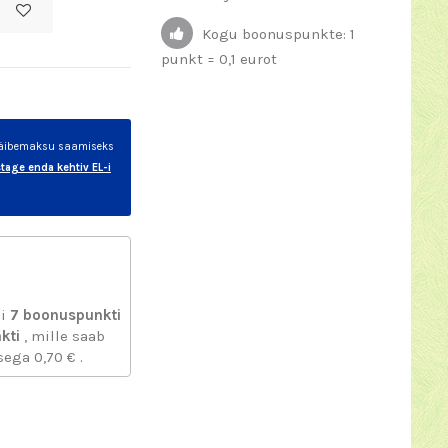
Kogu boonuspunkte: 1
punkt = 0,1 eurot
 käibemaksu saamiseks
stage enda kehtiv EL-i
ni
7
boonuspunkti
kti
, mille saab
usega
0,70 €
.