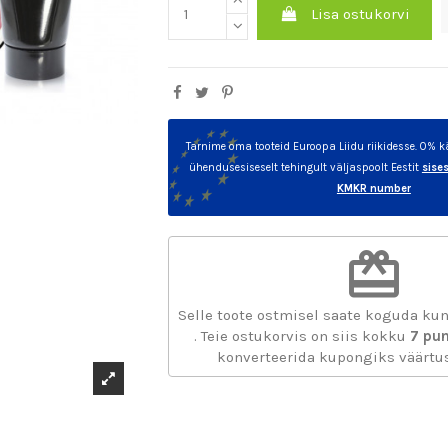
Lisa ostukorvi
Tarnime oma tooteid Euroopa Liidu riikidesse. 0%
ühendusesiseselt tehingult väljaspoolt Eestit
sise
KMKR number
redeem
Selle toote ostmisel saate koguda ku
. Teie ostukorvis on siis kokku
7
pun
konverteerida kupongiks väärt