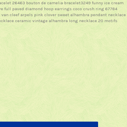
racelet 26463
bouton de camelia bracelet3249
funny ice cream
eve full paved diamond hoop earrings
coco crush ring 67784
t
van cleef arpels pink clover sweet alhambra pendant necklace
necklace ceramic
vintage alhambra long necklace 20 motifs