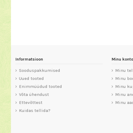
Informatsioon
Minu kont
Sooduspakkumised
Minu te
Uued tooted
Minu bo
Enimmüüdud tooted
Minu ku
Võta ühendust
Minu a
Ettevõttest
Minu aa
Kuidas tellida?