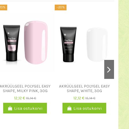
20%
−20%
−20%
AKRÜÜLGEEL POLYGEL EASY
AKRÜÜLGEEL POLYGEL EASY
AKR
SHAPE, MILKY PINK, 30G
SHAPE, WHITE, 30G
GE
12,12 €
12,12 €
15,14 €
15,14 €
Lisa ostukorvi
Lisa ostukorvi