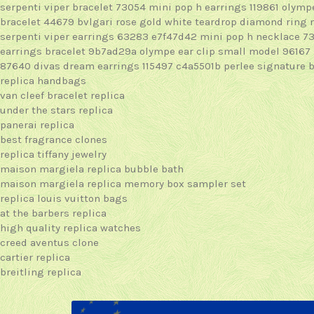
serpenti viper bracelet 73054
mini pop h earrings 119861
olympe
bracelet 44679
bvlgari rose gold white teardrop diamond ring
serpenti viper earrings 63283 e7f47d42
mini pop h necklace 7
earrings bracelet 9b7ad29a
olympe ear clip small model 96167
87640
divas dream earrings 115497 c4a5501b
perlee signature
replica handbags
van cleef bracelet replica
under the stars replica
panerai replica
best fragrance clones
replica tiffany jewelry
maison margiela replica bubble bath
maison margiela replica memory box sampler set
replica louis vuitton bags
at the barbers replica
high quality replica watches
creed aventus clone
cartier replica
breitling replica