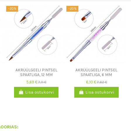
−20%
−20%
AKRÜÜLGEELI PINTSEL
AKRÜÜLGEELI PINTSEL
SPAATLIGA, 12 MM
SPAATLIGA, 6 MM
5,69 €
6,10 €
7,11 €
7,62 €
Lisa ostukorvi
Lisa ostukorvi
OORIAS: