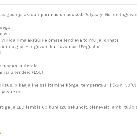
as geeli ja akrüüli parimad omadused. Polyacryl Gel on tugevam
usega
desse
 viilida ilma akrüülile omase lendleva tolmu ja lõhnata.
abiilne geel – tugevam kui tavalised UV-geelid
l
ikkusega küüntele
ilisi ühendeid (LOÜ)
iilsus, pikaajaline säilitamine kõrgel temperatuuril (kuni 50°C
epuva kihi
tiga ja LED lambis 60 kuni 120 sekundit, olenevalt lambi tüübis
A