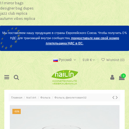
1:1 mirror bags
designer bag dupes
jazz club replica
autumn vibes replica
Мы поставляем нашу продукцию в страны Европейского Союза. Чтобы получить 0%
НДС для транзакций внутри сообщества,
предоставьте нам свой номер
плательщика НДС в ЕС.
Русский
EUR €
Wishlist (
0
)
0
Главная
Nail Art
Фольга
Фольга, фиолетовая 02
-50%