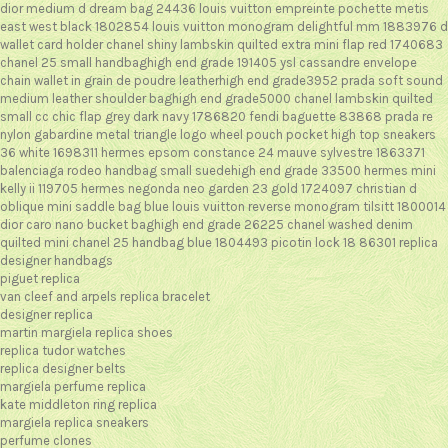
dior medium d dream bag 24436
louis vuitton empreinte pochette metis
east west black 1802854
louis vuitton monogram delightful mm 1883976
d
wallet card holder
chanel shiny lambskin quilted extra mini flap red 1740683
chanel 25 small handbaghigh end grade 191405
ysl cassandre envelope
chain wallet in grain de poudre leatherhigh end grade3952
prada soft sound
medium leather shoulder baghigh end grade5000
chanel lambskin quilted
small cc chic flap grey dark navy 1786820
fendi baguette 83868
prada re
nylon gabardine metal triangle logo wheel pouch pocket high top sneakers
36 white 1698311
hermes epsom constance 24 mauve sylvestre 1863371
balenciaga rodeo handbag small suedehigh end grade 33500
hermes mini
kelly ii 119705
hermes negonda neo garden 23 gold 1724097
christian d
oblique mini saddle bag blue
louis vuitton reverse monogram tilsitt 1800014
dior caro nano bucket baghigh end grade 26225
chanel washed denim
quilted mini chanel 25 handbag blue 1804493
picotin lock 18 86301
replica
designer handbags
piguet replica
van cleef and arpels replica bracelet
designer replica
martin margiela replica shoes
replica tudor watches
replica designer belts
margiela perfume replica
kate middleton ring replica
margiela replica sneakers
perfume clones