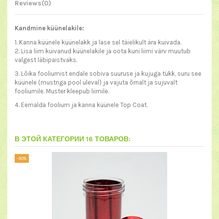
Reviews
(0)
Kandmine küünelakile:
1. Kanna küünele küünelakk ja lase sel täielikult ära kuivada.
2. Lisa liim kuivanud küünelakile ja oota kuni liimi värv muutub
valgest läbipaistvaks.
3. Lõika fooliumist endale sobiva suuruse ja kujuga tükk, suru see
küünele (mustriga pool üleval) ja vajuta õrnalt ja sujuvalt
fooliumile. Muster kleepub liimile.
4. Eemalda foolium ja kanna küünele
Top Coat
.
В ЭТОЙ КАТЕГОРИИ 16 ТОВАРОВ:
-50%
-50%