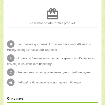
redeem
No reward points for this product.
Бесплатная доставка Эстонские заказы от 40 евро и
международные заказы от 100 евро
Оплата по банковской ссылке, с карточкой и PayPal или с
помощью банковского перевода
Отправляем посылку в течение одного рабочего дня
Набирайте бонусные пункты: 1 пункт = 0,1 евро.
Описание