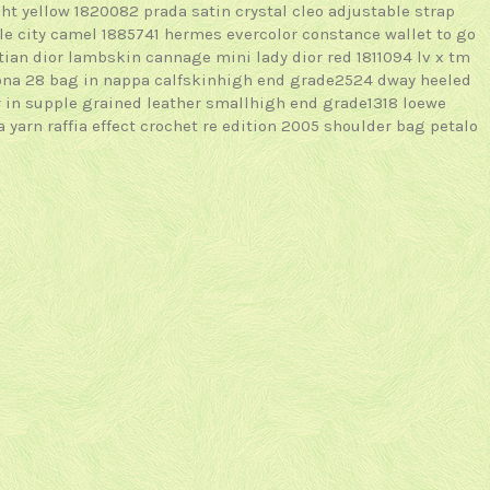
ght yellow 1820082
prada satin crystal cleo adjustable strap
e city camel 1885741
hermes evercolor constance wallet to go
tian dior lambskin cannage mini lady dior red 1811094
lv x tm
na 28 bag in nappa calfskinhigh end grade2524
dway heeled
r in supple grained leather smallhigh end grade1318
loewe
 yarn raffia effect crochet re edition 2005 shoulder bag petalo