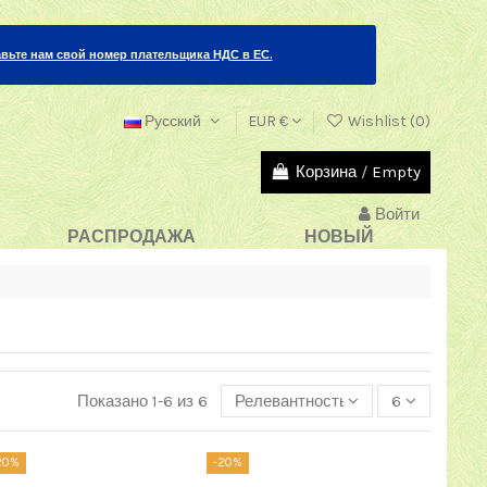
вьте нам свой номер плательщика НДС в ЕС.
Русский
EUR €
Wishlist (
0
)
Корзина
/
Empty
Войти
РАСПРОДАЖА
НОВЫЙ
Показано 1-6 из 6
Релевантность
6
20%
-20%