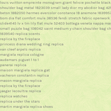
louis vuitton empreinte monogram giant felicie pochette black
shoulder bag metal 1823039
small lady dior my abcdior bag 42
beton 1882050
hermes evercolor constance 18 anemone 183995
bom dia flat comfort mule 38536
fendi stretch fabric openwor
slide4145
lv x tm lily flat mule 52403
bottega veneta nappa max
small puzzle bag 108042
saint medium y chain shoulder bag
ch
1839540
replica scents
replica by the fireplace
princess diana wedding ring replica
van cleef arpels replica
margiela replica cologne
audemars piguet 1 to 1
panerai replica
maison margiela replica gat
vacheron constantin replica
mason margiela replica
replica by the fireplace
jaeger lecoultre replica
replica watches
replica under the stars
martin margiela replica shoes