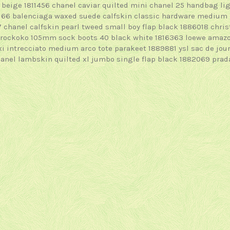
 beige 1811456
chanel caviar quilted mini chanel 25 handbag li
166
balenciaga waxed suede calfskin classic hardware medium l
7
chanel calfskin pearl tweed small boy flap black 1886018
chris
k rockoko 105mm sock boots 40 black white 1816363
loewe amazo
i intrecciato medium arco tote parakeet 1889881
ysl sac de jou
anel lambskin quilted xl jumbo single flap black 1882069
prada