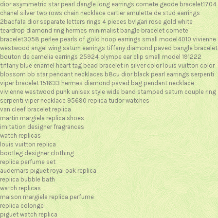
dior asymmetric star pearl dangle long earrings
comete geode bracelet1704
chanel silver two rows chain necklace
cartier amulette de stud earrings
2bacfa1a
dior separate letters rings 4 pieces
bvlgari rose gold white
teardrop diamond ring
hermes minimalist bangle bracelet
comete
bracelet3058
perlee pearls of gold hoop earrings small model4010
vivienne
westwood angel wing saturn earrings
tiffany diamond paved bangle bracelet
bouton de camelia earrings 25924
olympe ear clip small model 191222
tiffany blue enamel heart tag bead bracelet in silver color
louis vuitton color
blossom bb star pendant necklaces b8cu
dior black pearl earrings
serpenti
viper bracelet 151633
hermes diamond paved bag pendant necklace
vivienne westwood punk unisex style wide band stamped saturn couple ring
serpenti viper necklace 95690
replica tudor watches
van cleef bracelet replica
martin margiela replica shoes
imitation designer fragrances
watch replicas
louis vuitton replica
bootleg designer clothing
replica perfume set
audemars piguet royal oak replica
replica bubble bath
watch replicas
maison margiela replica perfume
replica colonge
piguet watch replica