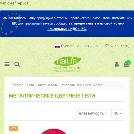
van cleef replica
Мы поставляем нашу продукцию в страны Европейского Союза. Чтобы получить 0%
НДС для транзакций внутри сообщества,
предоставьте нам свой номер
плательщика НДС в ЕС.
Русский
EUR €
Wishlist (
0
)
0
Главная
Гели
Цветные гели
Металлические цветные гели
МЕТАЛЛИЧЕСКИЕ ЦВЕТНЫЕ ГЕЛИ
Релевантность
16
-30%